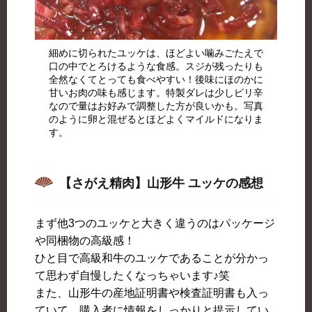
細めに切られたユッケは、ほどよい噛みごたえで
口の中でとろけるような食感。スジが残ったりも
全然なくてとっても食べやすい！後味にほのかに
甘いお肉の味も感じます。特製ダレは少しピリ辛
なので量はお好みで調整した方が良いかも。写真
のように卵と混ぜるとほどよくマイルドになりま
す。
【さがえ精肉】山形牛 ユッケの感想
まず他3つのユッケと大きく違うのはパッケージ
や同梱物の高級感！
ひと目で高級和牛のユッケであることが分かっ
て思わず自慢したくなっちゃいます♪笑
また、山形牛の産地証明書や検査証明書も入っ
ていて、購入者に情報をしっかりと提示してい