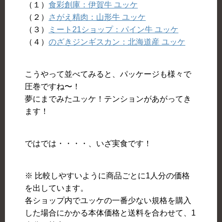
（１）
食彩創庫：伊賀牛 ユッケ
（２）
さがえ精肉：山形牛 ユッケ
（３）
ミート21ショップ：パイン牛 ユッケ
（４）
のざきジンギスカン：北海道産 ユッケ
こうやって並べてみると、パッケージも様々で
圧巻ですね〜！
夢にまでみたユッケ！テンションがあがってき
ます！
ではでは・・・・、いざ実食です！
※ 比較しやすいように商品ごとに1人分の価格
を出しています。
各ショップ内でユッケの一番少ない規格を購入
した場合にかかる本体価格と送料を合わせて、1