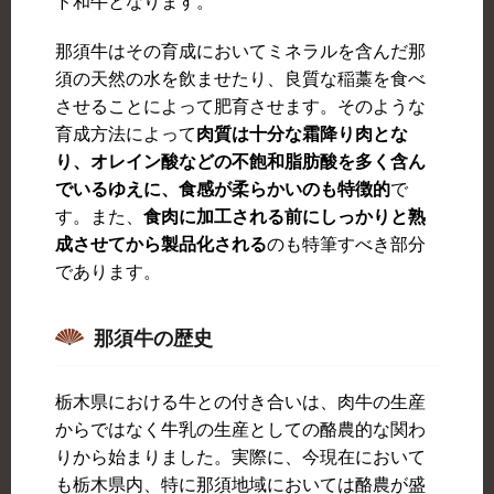
ド和牛となります。
那須牛はその育成においてミネラルを含んだ那
須の天然の水を飲ませたり、良質な稲藁を食べ
させることによって肥育させます。そのような
育成方法によって
肉質は十分な霜降り肉とな
り、オレイン酸などの不飽和脂肪酸を多く含ん
でいるゆえに、食感が柔らかいのも特徴的
で
す。また、
食肉に加工される前にしっかりと熟
成させてから製品化される
のも特筆すべき部分
であります。
那須牛の歴史
栃木県における牛との付き合いは、肉牛の生産
からではなく牛乳の生産としての酪農的な関わ
りから始まりました。実際に、今現在において
も栃木県内、特に那須地域においては酪農が盛