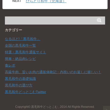
NEXT
びらとり和牛（北海道）
カテゴリー
なるほど!「黒毛和牛」
全国の黒毛和牛一覧
特選・黒毛和牛通販サイト
簡単・絶品肉レシピ
食レポ
高級牛肉、旨いお肉の通販体験記・内祝いのお返しに嬉しい！
黒毛和牛の基礎知識
黒毛和牛の選び方
黒毛和牛どっとこむTwitter
Copyright© 黒毛和牛どっとこむ , 2014 All Rights Reserved.