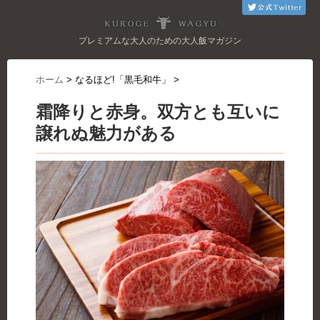
プレミアムな大人のための大人飯マガジン
ホーム
>
なるほど!「黒毛和牛」
>
霜降りと赤身。双方とも互いに
譲れぬ魅力がある