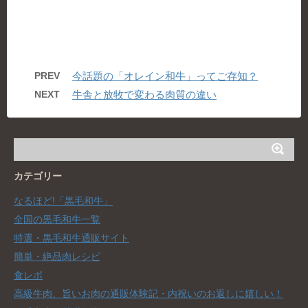
PREV
今話題の「オレイン和牛」ってご存知？
NEXT
牛舎と放牧で変わる肉質の違い
カテゴリー
なるほど!「黒毛和牛」
全国の黒毛和牛一覧
特選・黒毛和牛通販サイト
簡単・絶品肉レシピ
食レポ
高級牛肉、旨いお肉の通販体験記・内祝いのお返しに嬉しい！