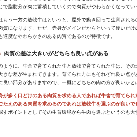
じで脂肪分が肉に蓄積していくので肉質がやわらかくなってい
はもう一方の放牧牛はというと、屋外で動き回って生育される
肉質になります。ただ、赤身がメインだからといって硬いだけ
も適度なやわらかさのある肉質であるのが特徴です。
肉質の差は大きいがどちらも良い点がある
のように、牛舎で育てられた牛と放牧で育てられた牛は、その
大きな差が生まれてきます。育てられ方にもそれぞれ良い点が
に良い部分がありますので、一概にどちらの肉の方が良いかと
身が多く口どけのある肉質を求める人であれば牛舎で育てられ
ごたえのある肉質を求めるのであれば放牧牛を選ぶのが良いで
探すポイントとしてその生育環境から牛肉を選ぶというのも大