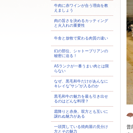
牛肉に赤ワインが合う理由を教
えましょう
肉の旨さを決めるカッティング
と火入れの重要性
牛舎と放牧で変わる肉質の違い
幻の部位、シャトーブリアンの
秘密に迫る！
A5ランクが一番うまい肉とは限
らない
なぜ、黒毛和牛だけがあんなに
キレイな”サシ”が入るのか
黒毛和牛の魅力を最も引き出せ
るのはどんな料理？
霜降りと赤身。双方とも互いに
譲れぬ魅力がある
一頭買している焼肉屋の見分け
普
方とその魅力