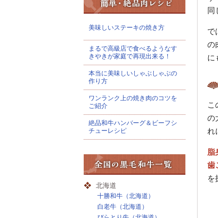
同
美味しいステーキの焼き方
で
の
まるで高級店で食べるようなす
きやきが家庭で再現出来る！
に
本当に美味しいしゃぶしゃぶの
作り方
ワンランク上の焼き肉のコツを
こ
ご紹介
の
絶品和牛ハンバーグ＆ビーフシ
チューレシピ
れ
脂
歯
を
北海道
十勝和牛（北海道）
白老牛（北海道）
びらとり牛（北海道）