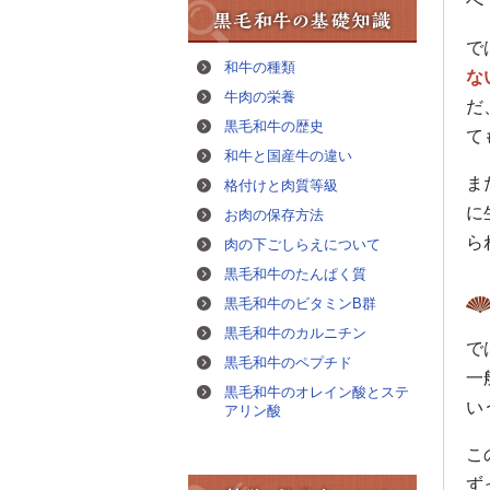
べ
で
和牛の種類
な
牛肉の栄養
だ
黒毛和牛の歴史
て
和牛と国産牛の違い
ま
格付けと肉質等級
に
お肉の保存方法
ら
肉の下ごしらえについて
黒毛和牛のたんぱく質
黒毛和牛のビタミンB群
黒毛和牛のカルニチン
で
黒毛和牛のペプチド
一
黒毛和牛のオレイン酸とステ
い
アリン酸
こ
ず