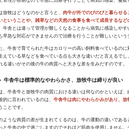
て管理が容易なので早急に治療を行うことで病気の感染、蔓延
は放牧はどうなのかと言うと、
肉牛が外でのびのびと暮らせる
いということや、雑草などの天然の食事を食べて成長するなど
、牛舎とは違って管理が難しくなることから病気に感染しやす
も早急な対応ができませんので治療を行うことが難しいという
た、牛舎で育てられた牛はカロリーの高い飼料食べているのに
生えている草などを食べている点も大きな違いだと言えるでし
れる違いがその後の牛の肉質へと大きな差を生みだすのです。
牛舎牛は標準的なやわらかさ、放牧牛は締りが良い
は、牛舎牛と放牧牛の肉質における違いは何なのかといえば、
般的に言われているのは、
牛舎牛は肉にやわらかみがあり、放
うことです。
のような肉質の差が生まれてくるのは、牛の運動の違いである
っと牛舎の中で過ごしますのでそれほど筋肉を使用しません。