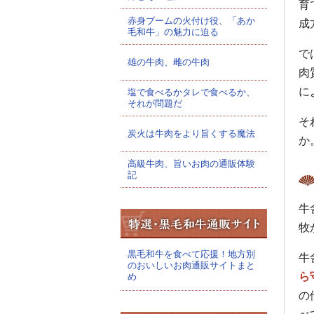
育
赤身ブームの火付け役、「あか
成
毛和牛」の魅力に迫る
で
雄の牛肉、雌の牛肉
肉
に
塩で食べるかタレで食べるか、
それが問題だ
そ
炭火は牛肉をより旨くする魔法
か
高級牛肉、旨いお肉の通販体験
記
牛
牧
黒毛和牛を食べて応援！地方別
牛
のおいしいお肉通販サイトまと
ら
め
の