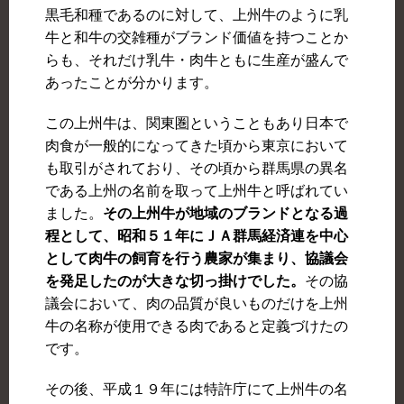
黒毛和種であるのに対して、上州牛のように乳
牛と和牛の交雑種がブランド価値を持つことか
らも、それだけ乳牛・肉牛ともに生産が盛んで
あったことが分かります。
この上州牛は、関東圏ということもあり日本で
肉食が一般的になってきた頃から東京において
も取引がされており、その頃から群馬県の異名
である上州の名前を取って上州牛と呼ばれてい
ました。
その上州牛が地域のブランドとなる過
程として、昭和５１年にＪＡ群馬経済連を中心
として肉牛の飼育を行う農家が集まり、協議会
を発足したのが大きな切っ掛けでした。
その協
議会において、肉の品質が良いものだけを上州
牛の名称が使用できる肉であると定義づけたの
です。
その後、平成１９年には特許庁にて上州牛の名